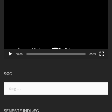
Videoafspiller
00:00
05:22
SØG
Søg
efter:
SENESTE INDLÆG