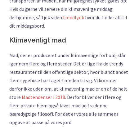
transporten af maden, når miljøregnestykket gøres op.
Hvis du gerne vil servere din klimavenlige middag
derhjemme, så tjek siden
trendly.dk
hvor du finder alt til
dit middagsbord.
Klimavenligt mad
Mad, der er produceret under klimavenlige forhold, slår
igennem flere og flere steder. Det er lige fra de trendy
restauranter til den offentlige sektor, hvor blandt andet
flere sygehuse har taget trenden til sig. Vi kommer
derfor ikke uden om, at klimavenlig mad er en af de helt
store
Madtendenser i 2018
. Derfor bliver der i flere og
flere private hjem også lavet mad ud fra denne
bæredygtige filosofi. For det er vores alle sammens
opgave at passe på vores jord.