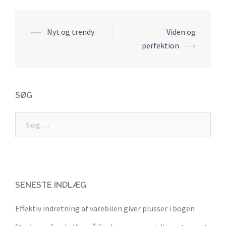
Post
⟵
Nyt og trendy
Viden og
navigation
perfektion
⟶
SØG
Søg
efter:
SENESTE INDLÆG
Effektiv indretning af varebilen giver plusser i bogen