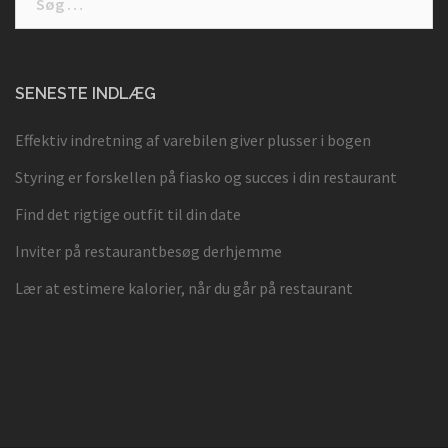
efter:
SENESTE INDLÆG
Effektiv indretning af varebilen giver plusser i bogen
Styring er forskellen på fiasko og succes i din restaurant
Find det rigtige outfit til din date
Inviter på restaurantbesøg derhjemme
Lær at estimere kalorier, når du går på restaurant