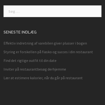
Søg
efter:
SENESTE INDLÆG
Effektiv indretning af varebilen giver plusser i bogen
Styring er forskellen på fiasko og succes i din restaurant
Find det rigtige outfit til din date
Inviter på restaurantbesøg derhjemme
Lær at estimere kalorier, når du går på restaurant