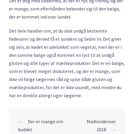
Det er dog med sikkerhed, at det er nyt og trendy, og der
er mange, som efterhånden bekender sig til den bølge,
der er kommet ind over landet.
Det hele handler om, at du skal undgå bestemte
fødevarer og derved få et sundere og bedre liv. Det giver
sig selv, at kødet er udelukket som vegetar, men der er i
den samme bølge også kommet en lyst til at undgå
gluten og alle typer af mælkeprodukter. Det er en bølge,
som er blevet meget diskuteret, og der er mange, som
ikke vil følge lægernes råd og spise både gluten og
mælkeprodukter, for det er ikke usundt, med mindre du
har en direkte allergi siger lægerne.
Post
⟵
Der er mange om
Madtendenser
navigation
buddet
2018
⟶