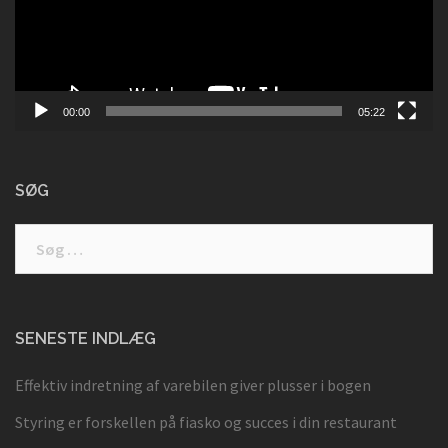
00:00
05:22
SØG
Søg
efter:
SENESTE INDLÆG
Effektiv indretning af varebilen giver plusser i bogen
Styring er forskellen på fiasko og succes i din restaurant